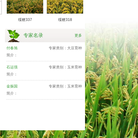
绥粳337
绥粳318
专家名录
更多
付春旭
专家类别：大豆育种
简介：
石运强
专家类别：玉米育种
简介：
金振国
专家类别：玉米育种
简介：