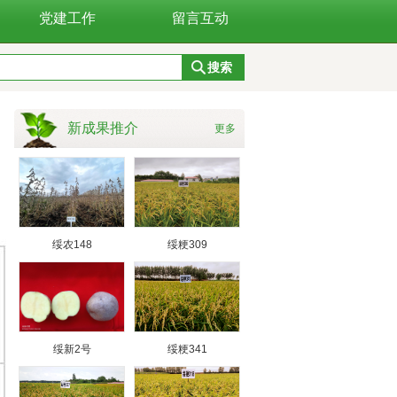
党建工作
留言互动
新成果推介
更多
绥农148
绥粳309
绥新2号
绥粳341