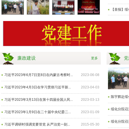
【喜报】绥
陈宇辉赴绥化分
青春深耕寒地稻
绥化分院召开庆
【喜报】凝心聚
院调研督导树立
丹心育种护粮安
祝中国共产党成
力展风采 载誉前
和践行正确政...
——记黑龙江...
立105周年暨“...
行启新程 —...
廉政建设
党
更多
习近平2023年6月7日至8日在内蒙古考察时...
2023-06-08
习近平2023年4月3日在学习贯彻习近平新...
2023-04-03
陈宇辉赴绥
习近平2023年3月13日在第十四届全国人民...
2023-03-13
绥化分院召开
习近平2023年1月9日在二十届中央纪委二...
2023-01-09
绥化分院召
习近平调研时强调党要管党 从严治党一刻...
2015-05-30