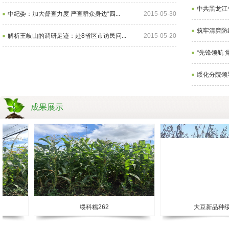
中共黑龙江
中纪委：加大督查力度 严查群众身边“四...
2015-05-30
筑牢清廉防
解析王岐山的调研足迹：赴8省区市访民问...
2015-05-20
“先锋领航 
绥化分院领
成果展示
绥科糯262
大豆新品种绥农13