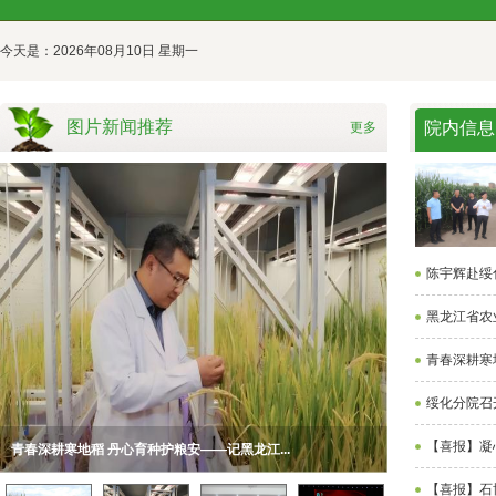
今天是：2026年08月10日 星期一
图片新闻推荐
院内信息
更多
陈宇辉赴绥
黑龙江省农
青春深耕寒地
绥化分院召开
【喜报】凝心
青春深耕寒地稻 丹心育种护粮安——记黑龙江...
绥化分院召开庆祝
【喜报】石