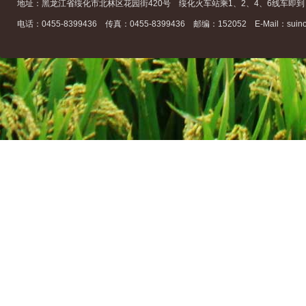
地址：黑龙江省绥化市北林区花园街420号 绥化火车站乘1、2、4、6线车即到
电话：0455-8399436 传真：0455-8399436 邮编：152052 E-Mail：suino