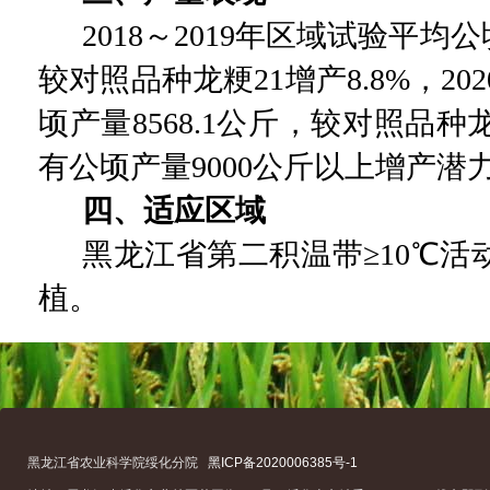
2018
～
2019
年区域试验平均公
较对照品种龙粳
21
增产
8.8%
，
202
顷产量
8568.1
公斤，较对照品种
有公顷产量
9000
公斤以上增产潜
四、适应区域
黑龙江省第二积温带
≥
10
℃活
植。
黑龙江省农业科学院绥化分院
黑ICP备2020006385号-1