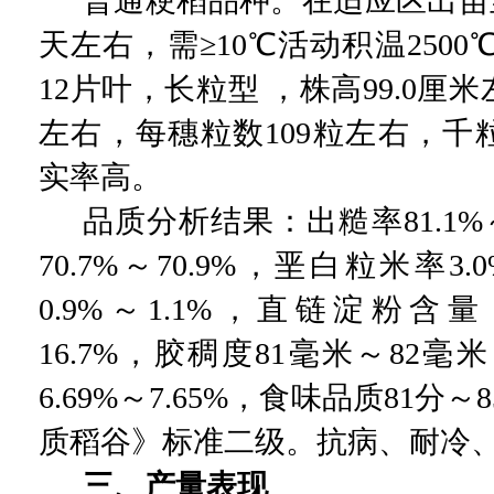
普通粳稻品种。在适应区出苗
天左右，需
≥
10
℃活动积温
2500
12
片叶，长粒型
，株高
99.0
厘米
左右，每穗粒数
109
粒左右，千
实率高。
品质分析结果：出糙率
81.1%
70.7%
～
70.9%
，垩白粒米率
3.
0.9%
～
1.1%
，直链淀粉含量
16.7%
，胶稠度
81
毫米～
82
毫米
6.69%
～
7.65%
，食味品质
81
分～
8
质稻谷》标准二级。抗病、耐冷
三、产量表现